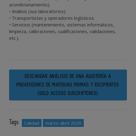
acondicionamiento).
• Análisis (sus laboratorios).
• Transportistas y operadores logísticos.
• Servicios (mantenimiento, sistemas informáticos,
limpieza, calibraciones, cualificaciones, validaciones,
etc.).
DESCARGAR ANÁLISIS DE UNA AUDITORÍA A
PROVEEDORES DE MATERIAS PRIMAS Y EXCIPIENTES
(SOLO ACCESO SUSCRIPTORES)
Tags:
Calidad
marzo-abril 2020