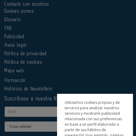
Contacte con nosotros
Quiénes somos
Glosario
FAQ
Publicidad
Aviso legal
Política de privacidad
Política de cookies
Mapa web
Formación
Histórico de Newsletters
Suscríbase a nuestra Newsletter
Utilizamos cookies propias y de
terceros para analizar nuestros
Email
servicios y mostrarle publicidad
relacionada con sus preferencias
en base a un perfil elaborado a
Actividad
partir de sus hábitos de
navegación (por ejemplo, páginas