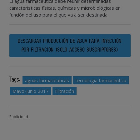
El agua farmacéutica debe reunir determinadas
características físicas, químicas y microbiológicas en
función del uso para el que va a ser destinada.
DESCARGAR PRODUCCIÓN DE AGUA PARA INYECCIÓN
POR FILTRACIÓN (SOLO ACCESO SUSCRIPTORES)
Tags:
aguas farmacéuticas
tecnología farmacéutica
Mayo-junio 2017
Filtración
Publicidad