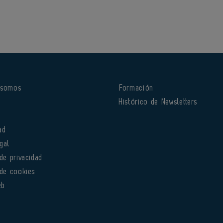
 somos
Formación
o
Histórico de Newsletters
ad
gal
 de privacidad
 de cookies
eb