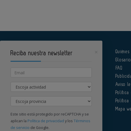
×
Quiénes
Reciba nuestra newsletter
Glosari
Pharmatech es un portal de Infoedita
FAQ
Email
Publicid
Actividad
Aviso le
Política
Provincia
Política
Órgano institucional de la AEFI
Mapa w
Este sitio está protegido por reCAPTCHA y se
aplican la
Política de privacidad
y los
Términos
de servicio
de Google.
Contacte con nosotros