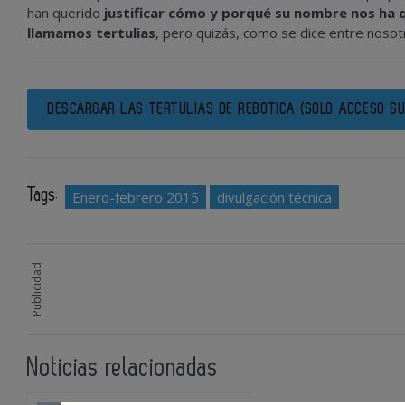
han querido
justificar cómo y porqué su nombre nos ha
llamamos tertulias
, pero quizás, como se dice entre nosotr
DESCARGAR LAS TERTULIAS DE REBOTICA (SOLO ACCESO SU
Tags:
Enero-febrero 2015
divulgación técnica
Publicidad
Noticias relacionadas