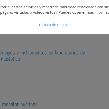
rácticas para el transporte terrestre de
izar nuestros servicios y mostrarle publicidad relacionada con su
 páginas visitadas o videos vistos). Puedes obtener más informaci
Política de Cookies
 equipos e instrumentos en laboratorios de
rmacéutica
 receptor huérfano