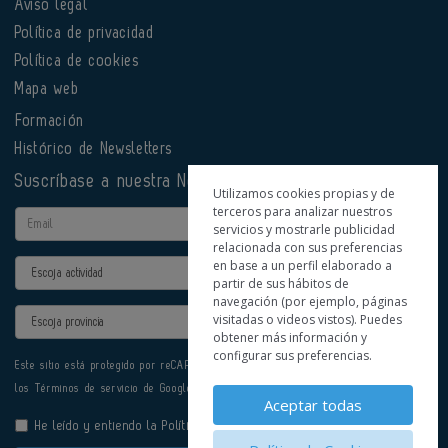
Aviso legal
Política de privacidad
Política de cookies
Mapa web
Formación
Histórico de Newsletters
Suscríbase a nuestra Newsletter
Utilizamos cookies propias y de
terceros para analizar nuestros
Email
servicios y mostrarle publicidad
relacionada con sus preferencias
en base a un perfil elaborado a
Actividad
partir de sus hábitos de
navegación (por ejemplo, páginas
Provincia
visitadas o videos vistos). Puedes
obtener más información y
configurar sus preferencias.
Este sitio está protegido por reCAPTCHA y se aplican la
Política de privacidad
y
los
Términos de servicio
de Google.
Aceptar todas
He leído y entiendo la
Política de Privacidad