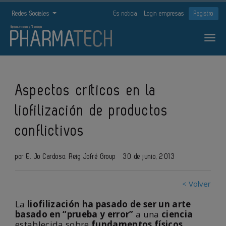
Redes Sociales
Es noticia
Login empresas
Registro
Aspectos críticos en la
liofilización de productos
conflictivos
por E. Jo Cardoso. Reig Jofré Group
30 de junio, 2013
< Volver
La
liofilización ha pasado de ser un arte
basado en “prueba y error”
a una
ciencia
establecida sobre
fundamentos físicos