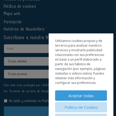
Política de cookies
Mapa web
Formación
Histórico de Newsletters
Suscríbase a nuestra Newsletter
Utilizamos cookies propias y de
terceros para analizar nuestros
Email
servicios y mostrarle publicidad
relacionada con sus preferencias
en base a un perfil elaborado a
Actividad
partir de sus hábitos de
navegación (por ejemplo, páginas
Provincia
visitadas o videos vistos). Puedes
obtener más información y
configurar sus preferencias.
Este sitio está protegido por reCAPTCHA y se aplican la
Política de privacidad
y
los
Términos de servicio
de Google.
Aceptar todas
He leído y entiendo la
Política de Privacidad
Política de Cookies
Enviar