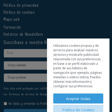
Política de privacidad
Política de cookies
Mapa web
Formación
Histórico de Newsletters
Suscríbase a nuestra Newsletter
Utilizamos cookies propias y de
terceros para analizar nuestros
Email
servicios y mostrarle publicidad
relacionada con sus preferencias
en base a un perfil elaborado a
Actividad
partir de sus hábitos de
navegación (por ejemplo, páginas
Provincia
visitadas o videos vistos). Puedes
obtener más información y
configurar sus preferencias.
Este sitio está protegido por reCAPTCHA y se aplican la
Política de privacidad
y
los
Términos de servicio
de Google.
Aceptar todas
He leído y entiendo la
Política de Privacidad
Política de Cookies