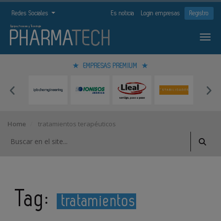
Redes Sociales
Es noticia
Login empresas
Registro
EMPRESAS PREMIUM
Home
tratamientos terapéuticos
Tag:
tratamientos