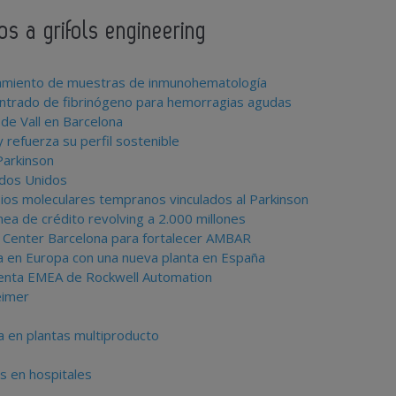
os a grifols engineering
esamiento de muestras de inmunohematología
entrado de fibrinógeno para hemorragias agudas
 de Vall en Barcelona
 refuerza su perfil sostenible
Parkinson
ados Unidos
ios moleculares tempranos vinculados al Parkinson
ínea de crédito revolving a 2.000 millones
r Center Barcelona para fortalecer AMBAR
ma en Europa con una nueva planta en España
denta EMEA de Rockwell Automation
eimer
a en plantas multiproducto
s en hospitales