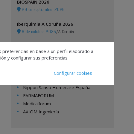
BIOSPAIN 2026
29 de septiembre, 2026
Iberquimia A Coruña 2026
6 de octubre, 2026
/
A Coruña
s preferencias en base a un perfil elaborado a
ón y configurar sus preferencias.
Empresas
Configurar cookies
Nippon Sanso Homecare España
FARMAFORUM
Medicalforum
AXIOM Ingeniería