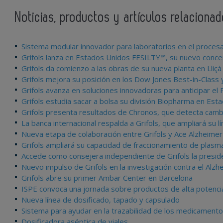
Noticias, productos y artículos relacionad
Sistema modular innovador para laboratorios en el proc
Grifols lanza en Estados Unidos FESILTY™, su nuevo conc
Grifols da comienzo a las obras de su nueva planta en Lliçà
Grifols mejora su posición en los Dow Jones Best-in-Class y
Grifols avanza en soluciones innovadoras para anticipar el 
Grifols estudia sacar a bolsa su división Biopharma en Est
Grifols presenta resultados de Chronos, que detecta camb
La banca internacional respalda a Grifols, que ampliará su l
Nueva etapa de colaboración entre Grifols y Ace Alzheime
Grifols ampliará su capacidad de fraccionamiento de plas
Accede como consejera independiente de Grifols la presi
Nuevo impulso de Grifols en la investigación contra el Alzh
Grifols abre su primer Ambar Center en Barcelona
ISPE convoca una jornada sobre productos de alta potenci
Nueva línea de dosificado, tapado y capsulado
Sistema para ayudar en la trazabilidad de los medicamento
Dosificadora aséptica de viales