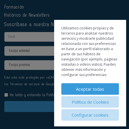
Formación
Histórico de Newsletters
Suscríbase a nuestra Newsletter
Utilizamos cookies propias y de
terceros para analizar nuestros
Email
servicios y mostrarle publicidad
relacionada con sus preferencias
en base a un perfil elaborado a
Actividad
partir de sus hábitos de
navegación (por ejemplo, páginas
Provincia
visitadas o videos vistos). Puedes
obtener más información y
configurar sus preferencias.
Este sitio está protegido por reCAPTCHA y se aplican la
Política de privacidad
y
los
Términos de servicio
de Google.
Aceptar todas
He leído y entiendo la
Política de Privacidad
Política de Cookies
Enviar
Configurar cookies