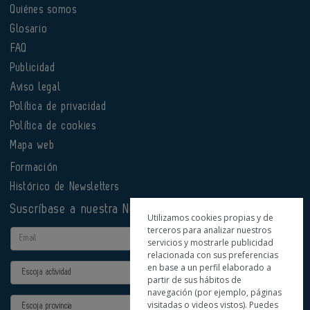
Quiénes somos
Glosario
FAQ
Publicidad
Aviso legal
Política de privacidad
Política de cookies
Mapa web
Formación
Histórico de Newsletters
Suscríbase a nuestra Newsletter
Utilizamos cookies propias y de
terceros para analizar nuestros
Email
servicios y mostrarle publicidad
relacionada con sus preferencias
en base a un perfil elaborado a
Actividad
partir de sus hábitos de
navegación (por ejemplo, páginas
Provincia
visitadas o videos vistos). Puedes