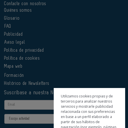
Contacte con nosotros
Quiénes somos
Glosario
FAQ
Publicidad
Aviso legal
Política de privacidad
Política de cookies
Mapa web
Formación
Histórico de Newsletters
Suscríbase a nuestra Newsletter
Utilizamos cookies propias y de
terceros para analizar nuestros
Email
servicios y mostrarle publicidad
relacionada con sus preferencias
en base a un perfil elaborado a
Actividad
partir de sus hábitos de
navegación (por ejemplo, páginas