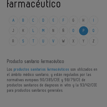
farmacéutico
A
B
C
D
E
F
G
H
I
J
K
L
M
N
Ñ
O
P
Q
R
S
T
U
V
W
X
Y
Z
Producto sanitario farmacéutico
Los
productos sanitarios farmacéuticos
son utilizados en
el ámbito médico sanitario, y están regulados por las
normativas europeas 90/385/CEE y 98/79/CE de
productos sanitarios de diagnosis in vitro y la 93/42/CEE
para productos sanitarios generales.