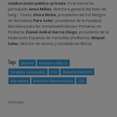
colaboración publico-privada
. En la misma ha
participado
Anna Millan
, directora general del Banc de
Sang i Teixits;
Elvira Bisbe
, presidenta del Col Metges
de Barcelona;
Pere Soler
, presidente de la Fundació
Barcelona para las Immunodeficiències Primarias en
Pediatría;
Daniel Aníbal Garcia Diego
, presidente de la
Federación Española de Hemofilia (Fedhemo);
Miquel
Salas
, director de acceso y escalado en Biocat.
Tags:
plasma
ensayos clínicos
terapias avanzadas
I+D
INAUGURACIÓN
Barcelona
industria farmacéutica
CSL
Publicidad