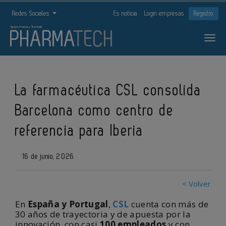
Redes Sociales
Es noticia
Login empresas
Registro
La farmacéutica CSL consolida
Barcelona como centro de
referencia para Iberia
16 de junio, 2026
< Volver
En
España y Portugal
,
CSL
cuenta con más de
30 años de trayectoria y de apuesta por la
innovación, con casi
100 empleados
y con