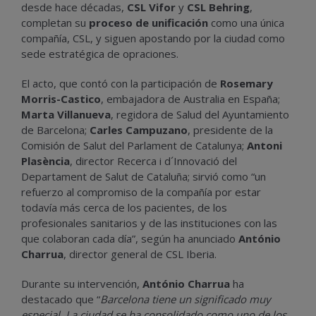
desde hace décadas,
CSL Vifor
y
CSL Behring
,
completan su
proceso de unificación
como una única
compañía, CSL, y siguen apostando por la ciudad como
sede estratégica de opraciones.
El acto, que contó con la participación de
Rosemary
Morris-Castico
, embajadora de Australia en España;
Marta Villanueva
, regidora de Salud del Ayuntamiento
de Barcelona;
Carles Campuzano
, presidente de la
Comisión de Salut del Parlament de Catalunya;
Antoni
Plasència
, director Recerca i d´Innovació del
Departament de Salut de Cataluña; sirvió como “un
refuerzo al compromiso de la compañía por estar
todavía más cerca de los pacientes, de los
profesionales sanitarios y de las instituciones con las
que colaboran cada día”, según ha anunciado
António
Charrua
, director general de CSL Iberia.
Durante su intervención,
António Charrua
ha
destacado que “
Barcelona tiene un significado muy
especial. La ciudad se ha consolidado como uno de los