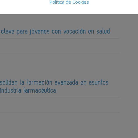
Política de Cookies
clave para jóvenes con vocación en salud
nsolidan la formación avanzada en asuntos
 industria farmacéutica