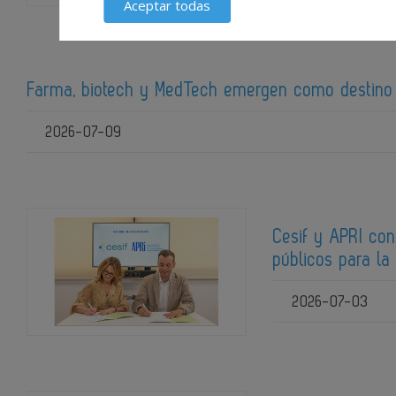
Aceptar todas
Farma, biotech y MedTech emergen como destino 
2026-07-09
Cesif y APRI co
públicos para la
2026-07-03