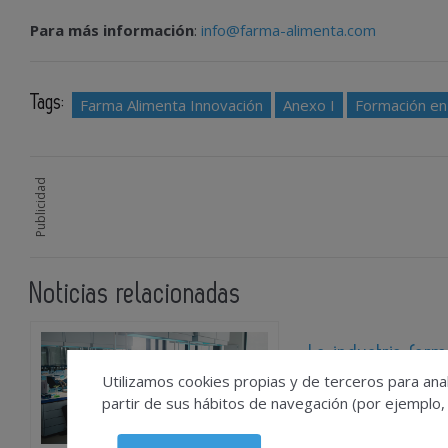
Para más información
:
info@farma-alimenta.com
Tags:
Farma Alimenta Innovación
Anexo I
Formación en 
Publicidad
Noticias relacionadas
La industria far
híbridos y redef
Utilizamos cookies propias y de terceros para anal
partir de sus hábitos de navegación (por ejemplo,
2026-07-28