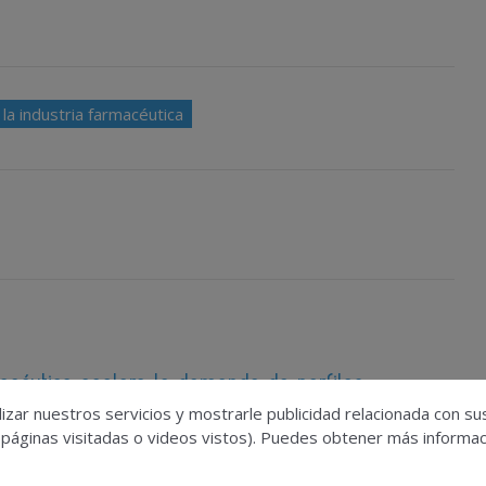
la industria farmacéutica
macéutica acelera la demanda de perfiles
ine el acceso al sector
izar nuestros servicios y mostrarle publicidad relacionada con su
 páginas visitadas o videos vistos). Puedes obtener más informaci