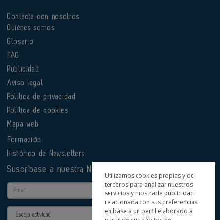
Contacte con nosotros
Quiénes somos
Glosario
FAQ
Publicidad
Aviso legal
Política de privacidad
Política de cookies
Mapa web
Formación
Histórico de Newsletters
Suscríbase a nuestra Newsletter
Utilizamos cookies propias y de
terceros para analizar nuestros
Email
servicios y mostrarle publicidad
relacionada con sus preferencias
en base a un perfil elaborado a
Actividad
partir de sus hábitos de