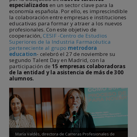
especializados
en un sector clave para la
economía española. Por ello, es imprescindible
la colaboración entre empresas e instituciones
educativas para formar y atraer a los nuevos
profesionales. Con este objetivo de
cooperación,
CESIF -Centro de Estudios
Superiores de la Industria Farmacéutica
perteneciente al grupo
metrodora
education
- celebró el 27 de noviembre su
segundo Talent Day en Madrid, con la
participación de
15 empresas colaboradoras
de la entidad y la asistencia de más de 300
alumnos.
María Valdés, directora de Carreras Profesionales de