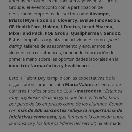
Además de Talent Point, Johnson & Johnson y L’Oréal
Groupe, el eventocontó con la participación de
destacadas empresas del sector como
Alcampo,
Bristol Myers Squibb, Cloverty, Evalue Innovación,
GE HealthCare, Haleon, I-Doctus, Insud Pharma,
Mixer and Pack, PQE Group, Qualipharma
y
Sandoz
.
Estas compañías organizaron actividades como
speed
dating
, talleres de asesoramiento y encuentros de
alumnos con reclutadores, brindando información de
primera mano sobre las oportunidades laborales en la
industria farmacéutica y healthcare.
Este II Talent Day cumplió con las expectativas de la
organización como indicaba
María Valdés
, directora de
Carreras Profesionales de CESIF-
metrodora
: “
Estamos
muy orgullosos de la acogida que hemos tenido, tanto
por parte de las empresas como de los alumnos. Contar
con
más de 300 asistentes refleja la importancia de
iniciativas como esta
, que fomentan la conexión entre
la industria y los futuros líderes del sector”
, ha afirmado.