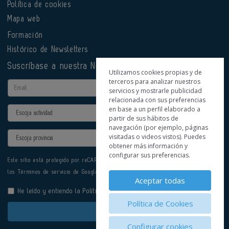
Política de cookies
Mapa web
Formación
Histórico de Newsletters
Suscríbase a nuestra Newsletter
Utilizamos cookies propias y de
terceros para analizar nuestros
Email
servicios y mostrarle publicidad
relacionada con sus preferencias
en base a un perfil elaborado a
Actividad
partir de sus hábitos de
navegación (por ejemplo, páginas
Provincia
visitadas o videos vistos). Puedes
obtener más información y
configurar sus preferencias.
Este sitio está protegido por reCAPTCHA y se aplican la
Política de privacidad
y
los
Términos de servicio
de Google.
Aceptar todas
He leído y entiendo la
Política de Privacidad
Política de Cookies
Enviar
Configurar cookies