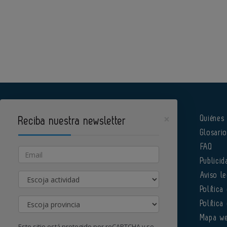
×
Quiénes
Reciba nuestra newsletter
Glosari
Pharmatech es un portal de Infoedita
FAQ
Email
Publicid
Actividad
Aviso le
Política
Provincia
Política
Órgano institucional de la AEFI
Mapa w
Este sitio está protegido por reCAPTCHA y se