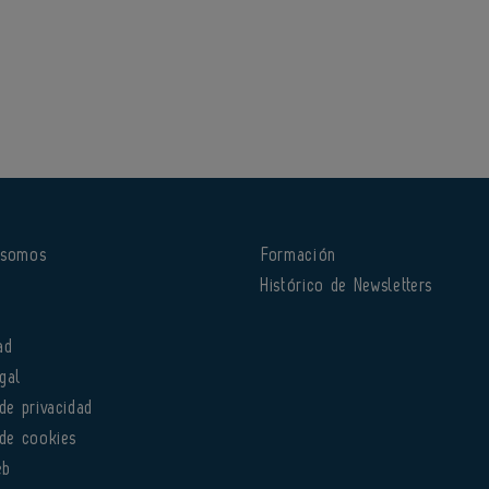
 somos
Formación
o
Histórico de Newsletters
ad
gal
 de privacidad
 de cookies
eb