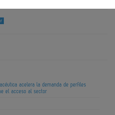
ts Business
if
macéutica acelera la demanda de perfiles
ine el acceso al sector