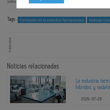
Infórmate más aquí:
Programa Executive Strategic Insigh
Tags:
Formación en la industria farmacéutica
Noticias Ces
Publicidad
Noticias relacionadas
La industria far
híbridos y redef
2026-07-28