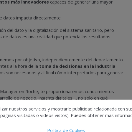
tos más innovadores
capaces de generar una mayor
 de datos impacta directamente.
n del dato y la digitalización del sistema sanitario, pero
 de datos es una realidad que potencia los resultados.
nemos por objetivo, independientemente del departamento
ntes a la hora de la
toma de decisiones en la industria
s son necesarios y al final cómo interpretarlos para generar
 Manager en Roche, te proporcionaremos conocimientos
rrollo de negocio, insights digitales,… no solo en qué
logías existentes para obtener
estos
insigths de una
izar nuestros servicios y mostrarle publicidad relacionada con su
 páginas visitadas o videos vistos). Puedes obtener más informaci
Política de Cookies