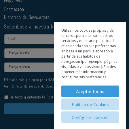
Mapa web
Formación
Histórico de Newsletters
Suscríbase a nuestra Newsletter
Utilizamos cookies propias y de
terceros para analizar nuestros
Email
servicios y mostrarle publicidad
relacionada con sus preferencias
en base a un perfil elaborado a
Actividad
partir de sus hábitos de
navegación (por ejemplo, páginas
Provincia
visitadas o videos vistos). Puedes
obtener más información y
configurar sus preferencias.
Este sitio está protegido por reCAPTCHA y se aplican la
Política de privacidad
y
los
Términos de servicio
de Google.
Aceptar todas
He leído y entiendo la
Política de Privacidad
Política de Cookies
Enviar
Configurar cookies