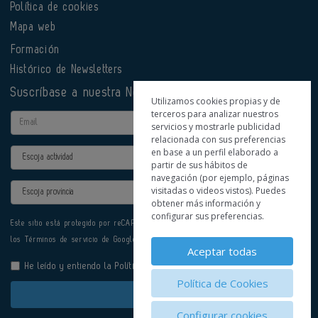
Política de cookies
Mapa web
Formación
Histórico de Newsletters
Suscríbase a nuestra Newsletter
Utilizamos cookies propias y de
terceros para analizar nuestros
Email
servicios y mostrarle publicidad
relacionada con sus preferencias
en base a un perfil elaborado a
Actividad
partir de sus hábitos de
navegación (por ejemplo, páginas
Provincia
visitadas o videos vistos). Puedes
obtener más información y
configurar sus preferencias.
Este sitio está protegido por reCAPTCHA y se aplican la
Política de privacidad
y
los
Términos de servicio
de Google.
Aceptar todas
He leído y entiendo la
Política de Privacidad
Política de Cookies
Enviar
Configurar cookies