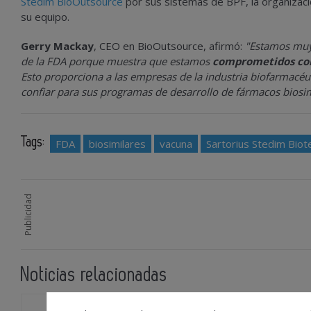
Stedim BioOutsource
por sus sistemas de BPF, la organizaci
su equipo.
Gerry Mackay
, CEO en BioOutsource, afirmó:
"Estamos muy 
de la FDA porque muestra que estamos
comprometidos con 
Esto proporciona a las empresas de la industria biofarmacéu
confiar para sus programas de desarrollo de fármacos biosim
Tags:
FDA
biosimilares
vacuna
Sartorius Stedim Biot
Publicidad
Noticias relacionadas