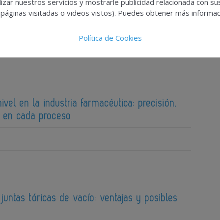
izar nuestros servicios y mostrarle publicidad relacionada con su
spección de Mettler-Toledo refuerzan el
 páginas visitadas o videos vistos). Puedes obtener más informaci
la industria farmacéutica en Interpack
Política de Cookies
vel en la industria farmacéutica: precisión,
d en cada proceso
juntas tóricas de vacío: ventajas y posibles