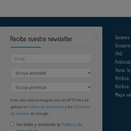
×
Quiénes
Reciba nuestra newsletter
Glosari
Pharmatech es un portal de Infoedita
FAQ
Email
Publicid
Actividad
Aviso le
Política
Provincia
Política
Órgano institucional de la AEFI
Mapa w
Este sitio está protegido por reCAPTCHA y se
aplican la
Política de privacidad
y los
Términos
de servicio
de Google.
Contacte con nosotros
He leído y entiendo la
Política de
Privacidad