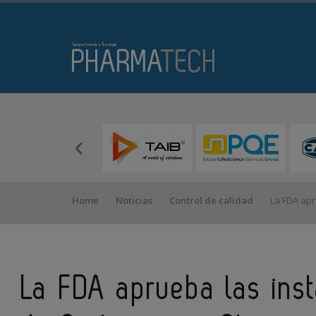
Home
Noticias
Control de calidad
La FDA apr
La FDA aprueba las ins