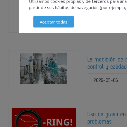
Utilizamos cookies propias y de terceros para anal
Soluciones de in
partir de sus hábitos de navegación (por ejemplo,
cumplimiento en 
Aceptar todas
2026-05-07
La medición de ni
control y calida
2026-05-06
Uso de grasa en 
problemas