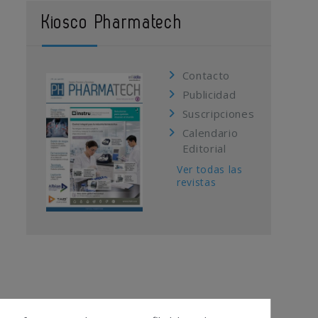
Kiosco Pharmatech
Contacto
Publicidad
Suscripciones
Calendario
Editorial
Ver todas las
revistas