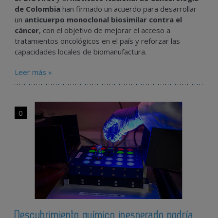
de
Colombia
han
firmado
un
acuerdo
para
desarrollar
un
anticuerpo
monoclonal
biosimilar
contra
el
cáncer
,
con
el
objetivo
de
mejorar
el
acceso
a
tratamientos
oncológicos
en
el
país
y
reforzar
las
capacidades
locales
de
biomanufactura.
Leer más »
0
Descubrimiento químico inesperado podría