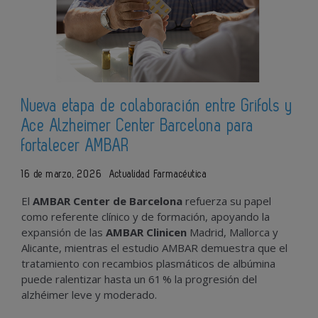
Nueva etapa de colaboración entre Grifols y
Ace Alzheimer Center Barcelona para
fortalecer AMBAR
16 de marzo, 2026
Actualidad Farmacéutica
El
AMBAR
Center
de
Barcelona
refuerza
su
papel
como
referente
clínico
y
de
formación,
apoyando
la
expansión
de
las
AMBAR
Clinic
en
Madrid,
Mallorca
y
Alicante,
mientras
el
estudio
AMBAR
demuestra
que
el
tratamiento
con
recambios
plasmáticos
de
albúmina
puede
ralentizar
hasta
un
61 %
la
progresión
del
alzhéimer
leve
y
moderado.