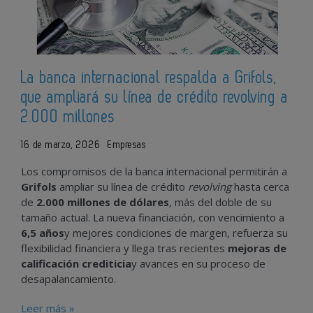
La banca internacional respalda a Grifols,
que ampliará su línea de crédito revolving a
2.000 millones
16 de marzo, 2026
Empresas
Los
compromisos
de
la
banca
internacional
permitirán
a
Grifols
ampliar
su
línea
de
crédito
revolving
hasta
cerca
de
2.000
millones
de
dólares
,
más
del
doble
de
su
tamaño
actual.
La
nueva
financiación,
con
vencimiento
a
6,5
años
y
mejores
condiciones
de
margen,
refuerza
su
flexibilidad
financiera
y
llega
tras
recientes
mejoras
de
calificación
crediticia
y
avances
en
su
proceso
de
desapalancamiento.
Leer más »