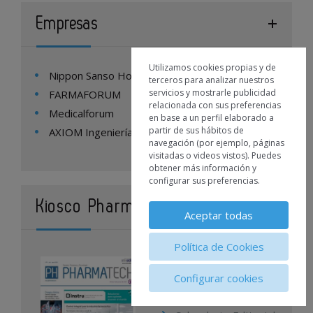
Empresas
Utilizamos cookies propias y de
Nippon Sanso Homecare España
terceros para analizar nuestros
servicios y mostrarle publicidad
FARMAFORUM
relacionada con sus preferencias
Medicalforum
en base a un perfil elaborado a
partir de sus hábitos de
AXIOM Ingeniería
navegación (por ejemplo, páginas
visitadas o videos vistos). Puedes
obtener más información y
configurar sus preferencias.
Kiosco Pharmatech
Aceptar todas
Política de Cookies
Contacto
Publicidad
Configurar cookies
Suscripciones