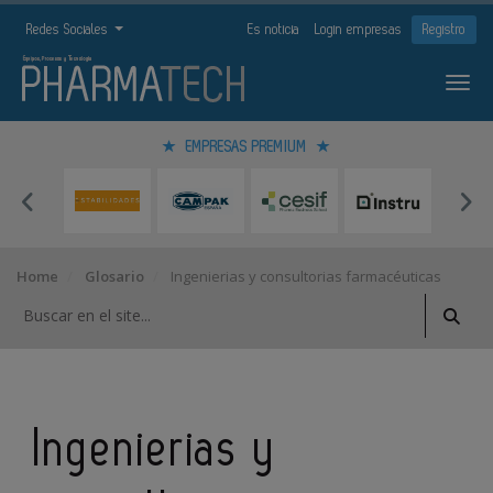
Redes Sociales
Es noticia
Login empresas
Registro
EMPRESAS PREMIUM
Home
Glosario
Ingenierias y consultorias farmacéuticas
Ingenierias y