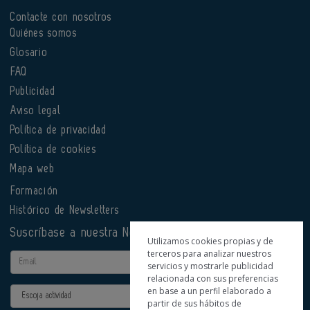
Contacte con nosotros
Quiénes somos
Glosario
FAQ
Publicidad
Aviso legal
Política de privacidad
Política de cookies
Mapa web
Formación
Histórico de Newsletters
Suscríbase a nuestra Newsletter
Utilizamos cookies propias y de
terceros para analizar nuestros
Email
servicios y mostrarle publicidad
relacionada con sus preferencias
en base a un perfil elaborado a
Actividad
partir de sus hábitos de