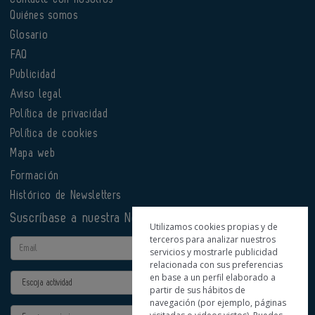
Quiénes somos
Glosario
FAQ
Publicidad
Aviso legal
Política de privacidad
Política de cookies
Mapa web
Formación
Histórico de Newsletters
Suscríbase a nuestra Newsletter
Utilizamos cookies propias y de
terceros para analizar nuestros
Email
servicios y mostrarle publicidad
relacionada con sus preferencias
en base a un perfil elaborado a
Actividad
partir de sus hábitos de
navegación (por ejemplo, páginas
Provincia