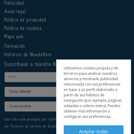
Publicidad
Aviso legal
Política de privacidad
Política de cookies
Mapa web
Formación
Histórico de Newsletters
Suscríbase a nuestra Newsletter
Utilizamos cookies propias y de
terceros para analizar nuestros
Email
servicios y mostrarle publicidad
relacionada con sus preferencias
en base a un perfil elaborado a
Actividad
partir de sus hábitos de
navegación (por ejemplo, páginas
Provincia
visitadas o videos vistos). Puedes
obtener más información y
configurar sus preferencias.
Este sitio está protegido por reCAPTCHA y se aplican la
Política de privacidad
y
los
Términos de servicio
de Google.
Aceptar todas