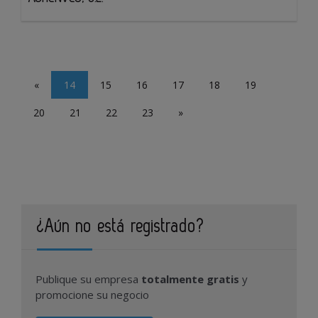
«
14
15
16
17
18
19
20
21
22
23
»
¿Aún no está registrado?
Publique su empresa
totalmente gratis
y
promocione su negocio