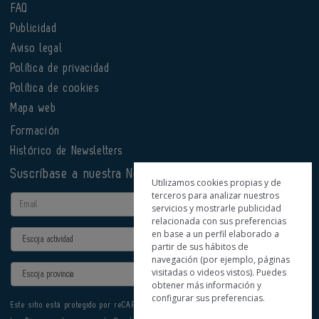
FAQ
Publicidad
Aviso legal
Política de privacidad
Política de cookies
Mapa web
Formación
Histórico de Newsletters
Suscríbase a nuestra Newsletter
Utilizamos cookies propias y de
terceros para analizar nuestros
Email
servicios y mostrarle publicidad
relacionada con sus preferencias
en base a un perfil elaborado a
Actividad
partir de sus hábitos de
navegación (por ejemplo, páginas
Provincia
visitadas o videos vistos). Puedes
obtener más información y
configurar sus preferencias.
Este sitio está protegido por reCAPTCHA y se aplican la
Política de privacidad
y