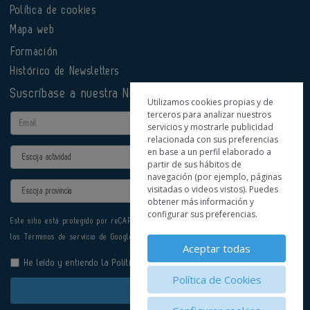
Política de cookies
Mapa web
Formación
Histórico de Newsletters
Suscríbase a nuestra Newsletter
Utilizamos cookies propias y de
terceros para analizar nuestros
Email
servicios y mostrarle publicidad
relacionada con sus preferencias
en base a un perfil elaborado a
Actividad
partir de sus hábitos de
navegación (por ejemplo, páginas
Provincia
visitadas o videos vistos). Puedes
obtener más información y
configurar sus preferencias.
Este sitio está protegido por reCAPTCHA y se aplican la
Política de privacidad
y
los
Términos de servicio
de Google.
Aceptar todas
He leído y entiendo la
Política de Privacidad
Política de Cookies
Enviar