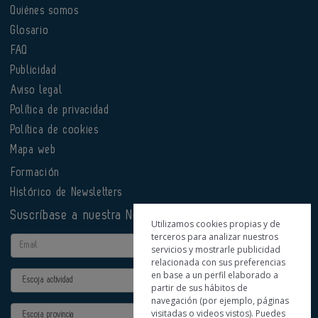
Quiénes somos
Glosario
FAQ
Publicidad
Aviso legal
Política de privacidad
Política de cookies
Mapa web
Formación
Histórico de Newsletters
Suscríbase a nuestra Newsletter
Utilizamos cookies propias y de
terceros para analizar nuestros
Email
servicios y mostrarle publicidad
relacionada con sus preferencias
en base a un perfil elaborado a
Actividad
partir de sus hábitos de
navegación (por ejemplo, páginas
Provincia
visitadas o videos vistos). Puedes