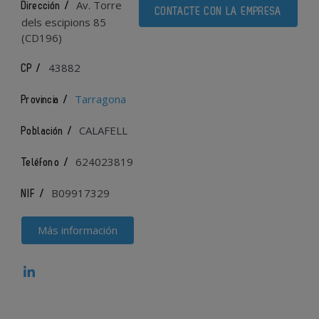
Av. Torre
Dirección /
CONTACTE CON LA EMPRESA
dels escipions 85
(CD196)
43882
CP /
Tarragona
Provincia /
CALAFELL
Población /
624023819
Teléfono /
B09917329
NIF /
Más información