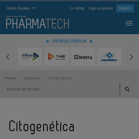
Redes Sociales
Es noticia
Login empresas
Registro
EMPRESAS PREMIUM
Home
Glosario
Citogenética
Citogenética