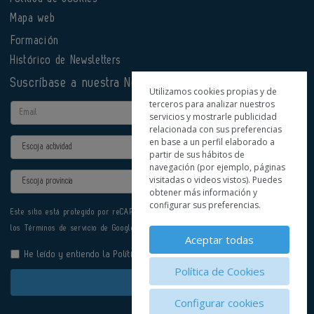
Mapa web
Formación
Histórico de Newsletters
Suscríbase a nuestra Newsletter
Utilizamos cookies propias y de
terceros para analizar nuestros
Email
servicios y mostrarle publicidad
relacionada con sus preferencias
en base a un perfil elaborado a
Actividad
partir de sus hábitos de
navegación (por ejemplo, páginas
Provincia
visitadas o videos vistos). Puedes
obtener más información y
configurar sus preferencias.
Este sitio está protegido por reCAPTCHA y se aplican la
Política de privacidad
y
los
Términos de servicio
de Google.
Aceptar todas
He leído y entiendo la
Política de Privacidad
Política de Cookies
Enviar
Configurar cookies