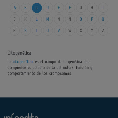
A
B
C
D
E
F
G
H
I
J
K
L
M
N
Ñ
O
P
Q
R
S
T
U
V
W
X
Y
Z
Citogenética
La
citogenética
es el campo de la genética que
comprende el estudio de la estructura, función y
comportamiento de los cromosomas.