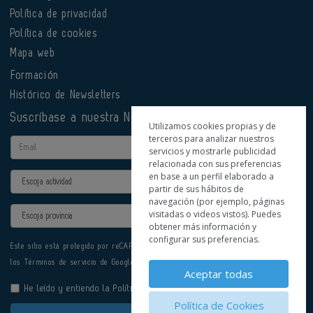
Política de privacidad
Política de cookies
Mapa web
Formación
Histórico de Newsletters
Suscríbase a nuestra Newsletter
Utilizamos cookies propias y de
terceros para analizar nuestros
Email
servicios y mostrarle publicidad
relacionada con sus preferencias
en base a un perfil elaborado a
Actividad
partir de sus hábitos de
navegación (por ejemplo, páginas
Provincia
visitadas o videos vistos). Puedes
obtener más información y
configurar sus preferencias.
Este sitio está protegido por reCAPTCHA y se aplican la
Política de privacidad
y
los
Términos de servicio
de Google.
Aceptar todas
He leído y entiendo la
Política de Privacidad
Política de Cookies