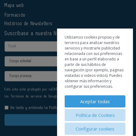
Mapa web
Formación
Histórico de Newsletters
Suscríbase a nuestra Newsletter
Utilizamos cookies propias y de
terceros para analizar nuestros
Email
servicios y mostrarle publicidad
relacionada con sus preferencias
en base a un perfil elaborado a
Actividad
partir de sus hábitos de
navegación (por ejemplo, páginas
Provincia
visitadas o videos vistos). Puedes
obtener más información y
configurar sus preferencias.
Este sitio está protegido por reCAPTCHA y se aplican la
Política de privacidad
y
los
Términos de servicio
de Google.
Aceptar todas
He leído y entiendo la
Política de Privacidad
Política de Cookies
Enviar
Configurar cookies