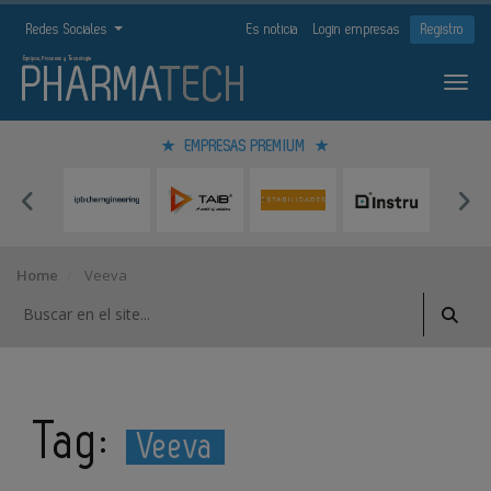
Redes Sociales
Es noticia
Login empresas
Registro
EMPRESAS PREMIUM
Home
Veeva
Tag:
Veeva