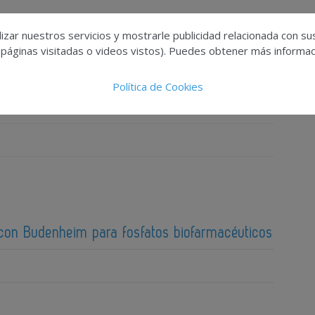
izar nuestros servicios y mostrarle publicidad relacionada con su
 páginas visitadas o videos vistos). Puedes obtener más informaci
Política de Cookies
zadas obligan a redefinir la toxicología
 con Budenheim para fosfatos biofarmacéuticos