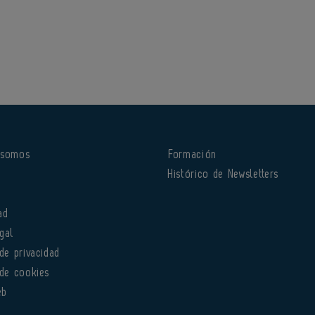
 somos
Formación
o
Histórico de Newsletters
ad
gal
 de privacidad
 de cookies
eb