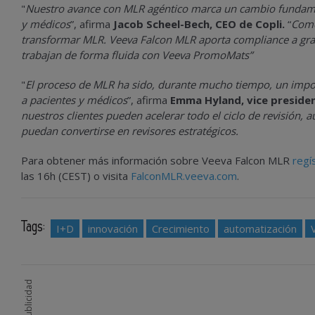
"
Nuestro avance con MLR agéntico marca un cambio fundamen
y médicos
”, afirma
Jacob Scheel-Bech, CEO de Copli.
“
Como
transformar MLR. Veeva Falcon MLR aporta compliance a gran 
trabajan de forma fluida con Veeva PromoMats”
"
El proceso de MLR ha sido, durante mucho tiempo, un importa
a pacientes y médicos
”, afirma
Emma Hyland, vice preside
nuestros clientes pueden acelerar todo el ciclo de revisión, 
puedan convertirse en revisores estratégicos.
Para obtener más información sobre Veeva Falcon MLR
regí
las 16h (CEST) o visita
FalconMLR.veeva.com
.
Tags:
I+D
innovación
Crecimiento
automatización
Publicidad