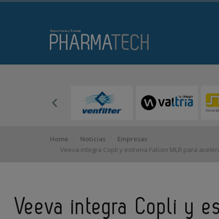
Home
Noticias
Empresas
Veeva integra Copli y estrena Falcon MLR para aceler
Veeva integra Copli y e