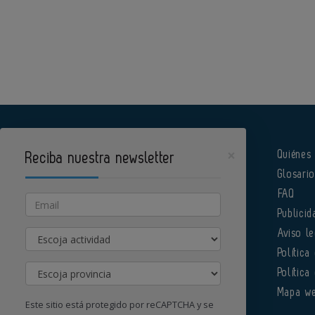
×
Quiénes
Reciba nuestra newsletter
Glosari
Pharmatech es un portal de Infoedita
FAQ
Email
Publicid
Actividad
Aviso le
Política
Provincia
Política
Órgano institucional de la AEFI
Mapa w
Este sitio está protegido por reCAPTCHA y se