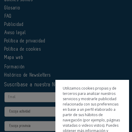
Glosario
FAQ
Publicidad
Aviso legal
Política de privacidad
Política de cookies
Mapa web
Formación
Histórico de Newsletters
Suscríbase a nuestra Newsletter
Utilizamos cookies propias y de
terceros para analizar nuestros
Email
servicios y mostrarle publicidad
relacionada con sus preferencias
en base a un perfil elaborado a
Actividad
partir de sus hábitos de
navegación (por ejemplo, páginas
Provincia
visitadas o videos vistos). Puedes
obtener más información y