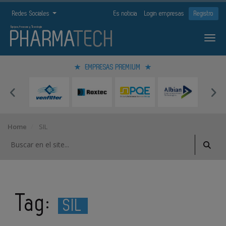
Redes Sociales
Es noticia
Login empresas
Registro
EMPRESAS PREMIUM
Home
SIL
Tag:
SIL