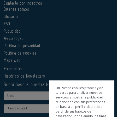
Contacte con nosotros
Quiénes somos
Glosario
FAQ
Publicidad
Aviso legal
Política de privacidad
Política de cookies
Mapa web
Formación
Histórico de Newsletters
Suscríbase a nuestra Newsletter
Utilizamos cookies propias y de
terceros para analizar nuestros
Email
servicios y mostrarle publicidad
relacionada con sus preferencias
en base a un perfil elaborado a
Actividad
partir de sus hábitos de
navegación (por ejemplo, páginas