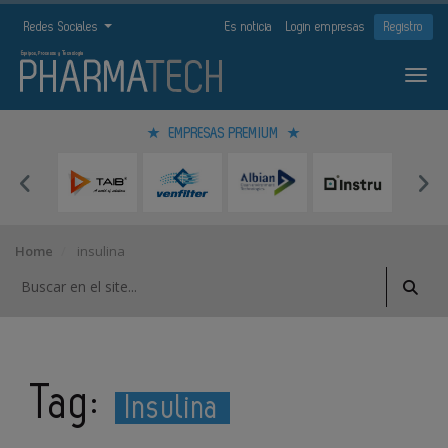
Redes Sociales
Es noticia
Login empresas
Registro
EMPRESAS PREMIUM
Home
insulina
Tag:
Insulina