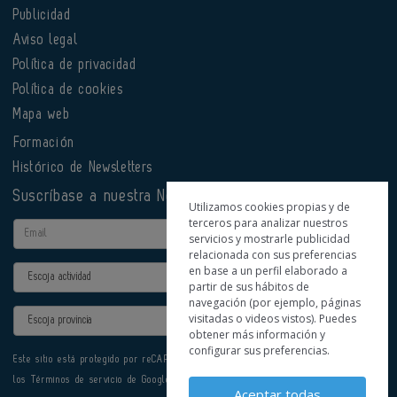
Publicidad
Aviso legal
Política de privacidad
Política de cookies
Mapa web
Formación
Histórico de Newsletters
Suscríbase a nuestra Newsletter
Utilizamos cookies propias y de
terceros para analizar nuestros
Email
servicios y mostrarle publicidad
relacionada con sus preferencias
en base a un perfil elaborado a
Actividad
partir de sus hábitos de
navegación (por ejemplo, páginas
Provincia
visitadas o videos vistos). Puedes
obtener más información y
configurar sus preferencias.
Este sitio está protegido por reCAPTCHA y se aplican la
Política de privacidad
y
los
Términos de servicio
de Google.
Aceptar todas