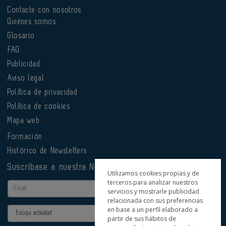
Contacte con nosotros
Quiénes somos
Glosario
FAQ
Publicidad
Aviso legal
Política de privacidad
Política de cookies
Mapa web
Formación
Histórico de Newsletters
Suscríbase a nuestra Newsletter
Utilizamos cookies propias y de
terceros para analizar nuestros
Email
servicios y mostrarle publicidad
relacionada con sus preferencias
en base a un perfil elaborado a
Actividad
partir de sus hábitos de