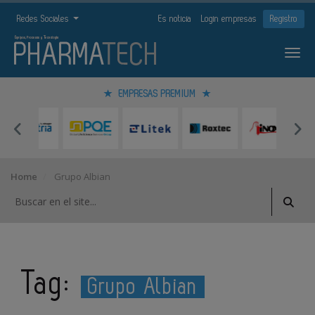
Redes Sociales
Es noticia
Login empresas
Registro
EMPRESAS PREMIUM
Home
Grupo Albian
Tag:
Grupo Albian