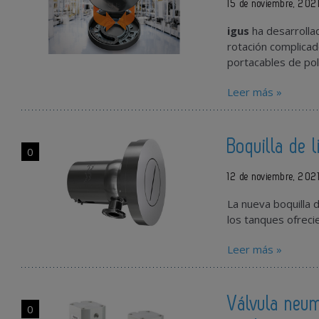
15 de noviembre, 202
igus
ha desarrolla
rotación complicad
portacables de polí
Leer más »
Boquilla de 
0
12 de noviembre, 202
La nueva boquilla 
los tanques ofrec
Leer más »
Válvula neum
0