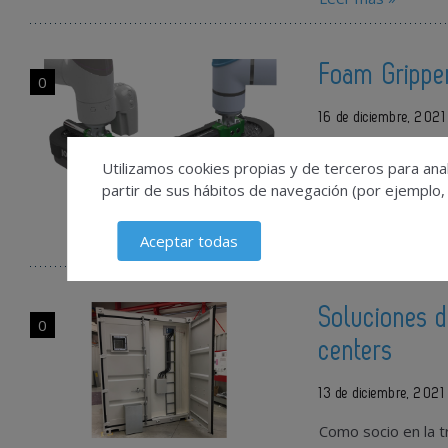
Foam Grippe
0
16 de diciembre, 2021
Gimatic
presenta
Utilizamos cookies propias y de terceros para anal
Safe&Light by Jo
partir de sus hábitos de navegación (por ejemplo,
en su versión más 
Aceptar todas
Leer más »
Soluciones d
0
centers
13 de diciembre, 2021
Como socio en la t