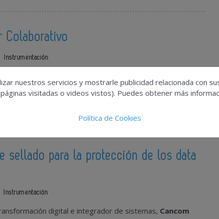
r Colaborativo
Instrumentación
 el
Foam Gripper colaborativo
más ligero del mercado:
izar nuestros servicios y mostrarle publicidad relacionada con su
ulin
, un nuevo sistema diseñado para CoBot que pesa 720g
 páginas visitadas o videos vistos). Puedes obtener más informaci
ligera, optimizando así la capacidad de carga del CoBot.
Política de Cookies
e sellado para la protección de los data
Instrumentación
ransformación digital e integrador de sistemas,
Cancom