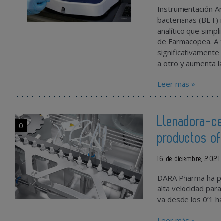
Instrumentación An
bacterianas (BET) 
analítico que simpl
de Farmacopea. A t
significativamente
a otro y aumenta la
Leer más »
Llenadora-ce
0
productos of
16 de diciembre, 2021
DARA Pharma ha pr
alta velocidad par
va desde los 0’1 h
Leer más »