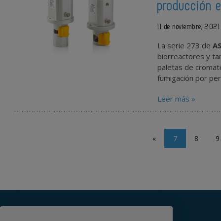
producción e
11 de noviembre, 2021
La serie 273 de
A
biorreactores y ta
paletas de cromato
fumigación por per
Leer más »
«
7
8
9