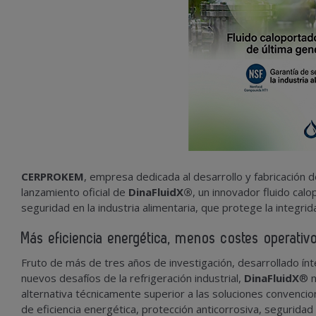
CERPROKEM
, empresa dedicada al desarrollo y fabricación d
lanzamiento oficial de
DinaFluidX
®
, un innovador fluido cal
seguridad en la industria alimentaria, que protege la integrida
Má
s eficiencia energ
é
tica, menos costes operativ
Fruto de más de tres años de investigación, desarrollado í
nuevos desafíos de la refrigeración industrial,
DinaFluidX
® n
alternativa técnicamente superior a las soluciones convencio
de eficiencia energética, protección anticorrosiva, seguridad 