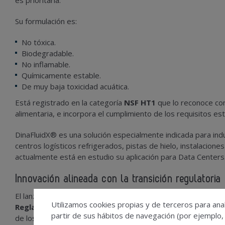
es prioritaria.
Su formulación es:
No tóxica.
Biodegradable.
No inflamable.
Químicamente estable.
De muy baja toxicidad acuática.
Está registrado en la categoría
NSF HT1
que lo reconoce com
alimentaria, e incorpora el cumplimiento de los requisitos es
DinaFluidX® es una solución especialmente indicada para ind
centros logísticos refrigerados, pistas de hielo, instalacion
actualmente está en estudio su aplicación para Data Centers
Innovaci
ón alineada con la transició
n regulatoria
El lanzamiento de DinaFluidX® se produce en un momento cla
Utilizamos cookies propias y de terceros para anal
Reglamento (UE) 2024/573 sobre gases fluorados
, que 
partir de sus hábitos de navegación (por ejemplo,
de los sistemas de refrigeración.