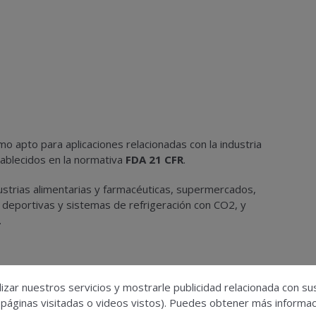
o apto para aplicaciones relacionadas con la industria
tablecidos en la normativa
FDA 21 CFR
.
ustrias alimentarias y farmacéuticas, supermercados,
es deportivas y sistemas de refrigeración con CO2, y
.
ve para el sector, marcado por la entrada en vigor del
izar nuestros servicios y mostrarle publicidad relacionada con su
impulsa nuevas estrategias para reducir el impacto ambiental
 páginas visitadas o videos vistos). Puedes obtener más informaci