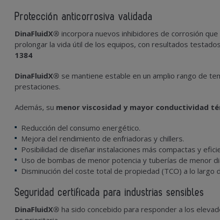
Protección anticorrosiva validada
DinaFluidX
®
incorpora nuevos inhibidores de corrosión que c
prolongar la vida útil de los equipos, con resultados testa
1384
DinaFluidX
®
se mantiene estable en un amplio rango de t
prestaciones.
Además, su
menor viscosidad y mayor conductividad t
é
Reducción del consumo energético.
Mejora del rendimiento de enfriadoras y chillers.
Posibilidad de diseñar instalaciones más compactas y efici
Uso de bombas de menor potencia y tuberías de menor d
Disminución del coste total de propiedad (TCO) a lo largo de 
Seguridad certificada para industrias sensibles
DinaFluidX
®
ha sido concebido para responder a los eleva