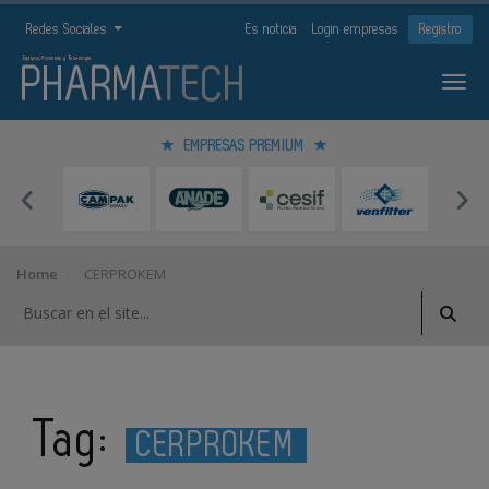
Redes Sociales
Es noticia
Login empresas
Registro
EMPRESAS PREMIUM
Home
CERPROKEM
Tag:
CERPROKEM