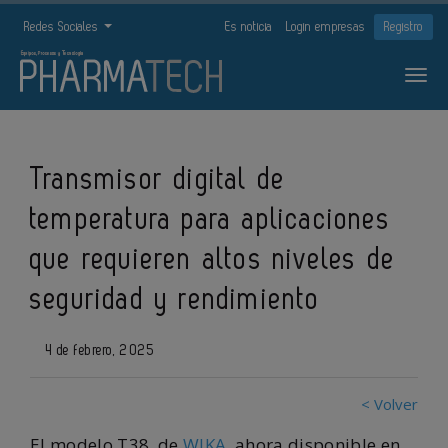
Redes Sociales
Es noticia
Login empresas
Registro
Transmisor digital de
temperatura para aplicaciones
que requieren altos niveles de
seguridad y rendimiento
4 de febrero, 2025
< Volver
El modelo T38, de
WIKA
, ahora disponible en