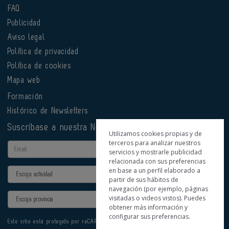
FAQ
Publicidad
Aviso legal
Política de privacidad
Política de cookies
Mapa web
Formación
Histórico de Newsletters
Suscríbase a nuestra Newsletter
Utilizamos cookies propias y de
terceros para analizar nuestros
Email
servicios y mostrarle publicidad
relacionada con sus preferencias
en base a un perfil elaborado a
Actividad
partir de sus hábitos de
navegación (por ejemplo, páginas
Provincia
visitadas o videos vistos). Puedes
obtener más información y
configurar sus preferencias.
Este sitio está protegido por reCAPTCHA y se aplican la
Política de privacidad
y