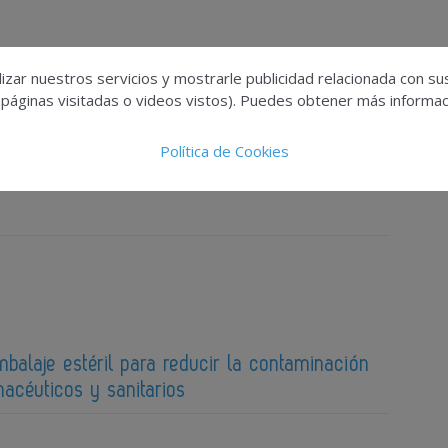
izar nuestros servicios y mostrarle publicidad relacionada con su
 páginas visitadas o videos vistos). Puedes obtener más informaci
Política de Cookies
iagnóstico para utilidades críticas
balaje estéril para reducir la contaminación
acéuticos y sanitarios