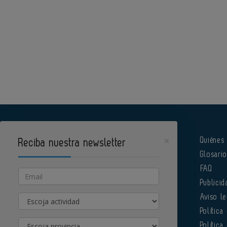
×
Quiénes
Reciba nuestra newsletter
Glosari
Pharmatech es un portal de Infoedita
FAQ
Email
Publicid
Actividad
Aviso le
Política
Provincia
Política