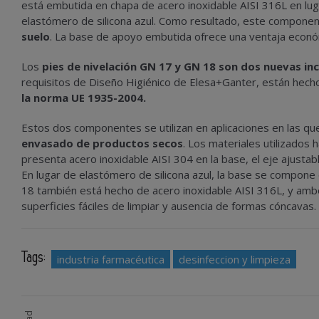
está embutida en chapa de acero inoxidable AISI 316L en luga
elastómero de silicona azul. Como resultado, este compone
suelo
. La base de apoyo embutida ofrece una ventaja económ
Los
pies de nivelación GN 17 y GN 18 son dos nuevas inc
requisitos de Diseño Higiénico de Elesa+Ganter, están hec
la norma UE 1935-2004.
Estos dos componentes se utilizan en aplicaciones en las qu
envasado de productos secos
. Los materiales utilizados 
presenta acero inoxidable AISI 304 en la base, el eje ajustab
En lugar de elastómero de silicona azul, la base se compone
18 también está hecho de acero inoxidable AISI 316L, y ambo
superficies fáciles de limpiar y ausencia de formas cóncavas.
Tags:
industria farmacéutica
desinfeccion y limpieza