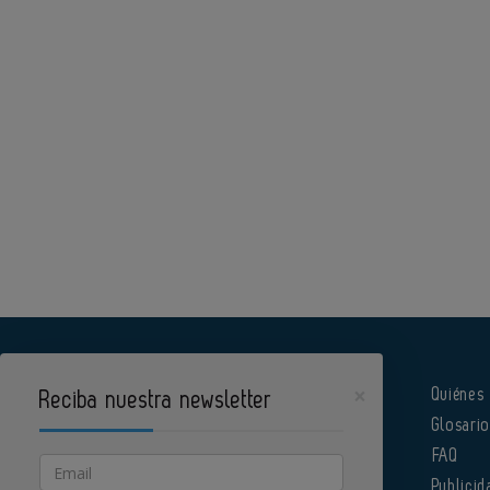
×
Quiénes
Reciba nuestra newsletter
Glosari
Pharmatech es un portal de Infoedita
FAQ
Email
Publicid