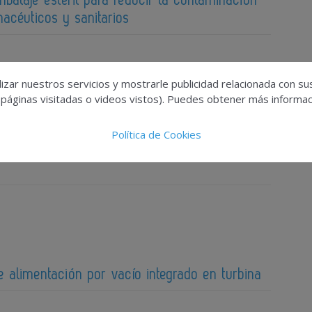
balaje estéril para reducir la contaminación
acéuticos y sanitarios
izar nuestros servicios y mostrarle publicidad relacionada con su
 páginas visitadas o videos vistos). Puedes obtener más informaci
Política de Cookies
ol apta para bajas temperaturas
 alimentación por vacío integrado en turbina