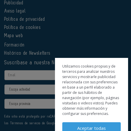
Publicidad
Aviso legal
Política de privacidad
Política de cookies
Mapa web
Formación
Histórico de Newsletters
Suscríbase a nuestra Newsletter
Utilizamos cookies propias y de
terceros para analizar nuestros
Email
servicios y mostrarle publicidad
relacionada con sus preferencias
en base a un perfil elaborado a
Actividad
partir de sus hábitos de
navegación (por ejemplo, páginas
Provincia
visitadas o videos vistos). Puedes
obtener más información y
configurar sus preferencias.
Este sitio está protegido por reCAPTCHA y se aplican la
Política de privacidad
y
los
Términos de servicio
de Google.
Aceptar todas