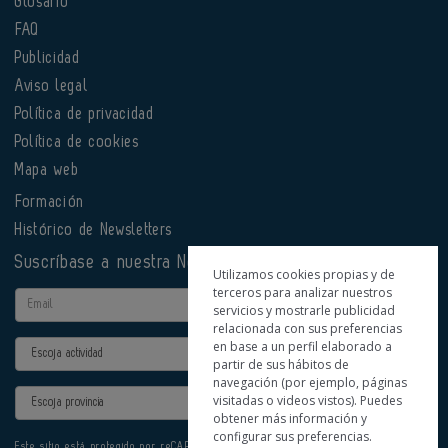
Glosario
FAQ
Publicidad
Aviso legal
Política de privacidad
Política de cookies
Mapa web
Formación
Histórico de Newsletters
Suscríbase a nuestra Newsletter
Utilizamos cookies propias y de
terceros para analizar nuestros
Email
servicios y mostrarle publicidad
relacionada con sus preferencias
en base a un perfil elaborado a
Actividad
partir de sus hábitos de
navegación (por ejemplo, páginas
Provincia
visitadas o videos vistos). Puedes
obtener más información y
configurar sus preferencias.
Este sitio está protegido por reCAPTCHA y se aplican la
Política de privacidad
y