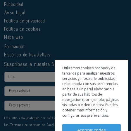
Publicidad
Aviso legal
Política de privacidad
Política de cookies
Mapa web
Formación
Histórico de Newsletters
Suscríbase a nuestra Newsletter
Utilizamos cookies propias y de
terceros para analizar nuestros
Email
servicios y mostrarle publicidad
relacionada con sus preferencias
en base a un perfil elaborado a
Actividad
partir de sus hábitos de
navegación (por ejemplo, páginas
Provincia
visitadas o videos vistos). Puedes
obtener más información y
configurar sus preferencias.
Este sitio está protegido por reCAPTCHA y se aplican la
Política de privacidad
y
los
Términos de servicio
de Google.
Aceptar todas