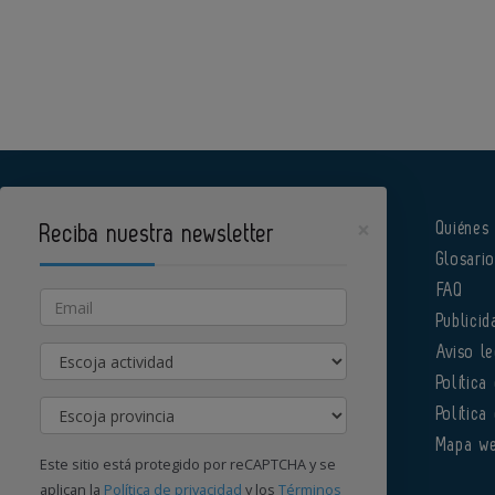
×
Quiénes
Reciba nuestra newsletter
Glosari
Pharmatech es un portal de Infoedita
FAQ
Email
Publicid
Actividad
Aviso le
Política
Provincia
Política
Órgano institucional de la AEFI
Mapa w
Este sitio está protegido por reCAPTCHA y se
aplican la
Política de privacidad
y los
Términos