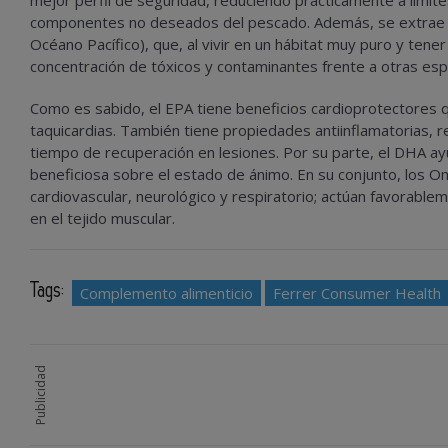
mejor perfil de seguridad, reduciendo prácticamente a límit
componentes no deseados del pescado. Además, se extrae e
Océano Pacífico), que, al vivir en un hábitat muy puro y tene
concentración de tóxicos y contaminantes frente a otras esp
Como es sabido, el EPA tiene beneficios cardioprotectores q
taquicardias. También tiene propiedades antiinflamatorias, r
tiempo de recuperación en lesiones. Por su parte, el DHA ay
beneficiosa sobre el estado de ánimo. En su conjunto, los 
cardiovascular, neurológico y respiratorio; actúan favorabl
en el tejido muscular.
Tags:
Complemento alimenticio
Ferrer Consumer Health
Publicidad