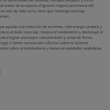
es no detectables las dioxinas, metales pesados y otros
l aceite de la especie
Engraulis ringens
(anchoveta del
r un ciclo de vida corto, hace que contenga una baja
ecies.
ue ayudan a la reducción de arritmias, sobrecarga cardíaca y
educe el dolor muscular, mejora el rendimiento y disminuye el
uda a lograr una mayor concentración y actúa de forma
Omega-3 tienen reconocidos efectos sobre el sistema
emente sobre el metabolismo y tienen propiedades anabólicas