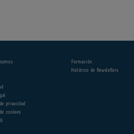
 somos
Formación
o
Histórico de Newsletters
ad
gal
 de privacidad
 de cookies
eb