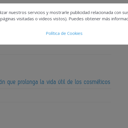
izar nuestros servicios y mostrarle publicidad relacionada con su
 páginas visitadas o videos vistos). Puedes obtener más informaci
A para detectar falsos negativos en
Política de Cookies
sonalizados de cáncer con biopsia líquida
ción que prolonga la vida útil de los cosméticos