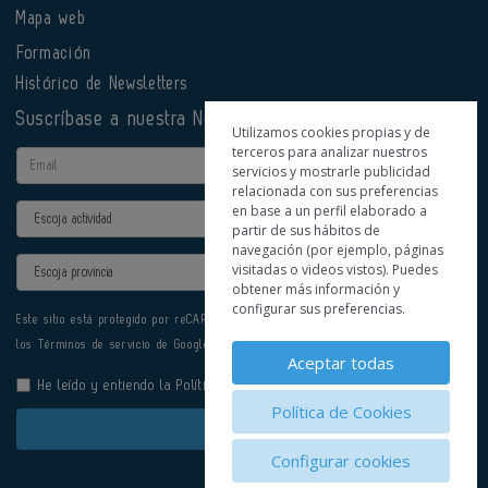
Mapa web
Formación
Histórico de Newsletters
Suscríbase a nuestra Newsletter
Utilizamos cookies propias y de
terceros para analizar nuestros
Email
servicios y mostrarle publicidad
relacionada con sus preferencias
en base a un perfil elaborado a
Actividad
partir de sus hábitos de
navegación (por ejemplo, páginas
Provincia
visitadas o videos vistos). Puedes
obtener más información y
configurar sus preferencias.
Este sitio está protegido por reCAPTCHA y se aplican la
Política de privacidad
y
los
Términos de servicio
de Google.
Aceptar todas
He leído y entiendo la
Política de Privacidad
Política de Cookies
Enviar
Configurar cookies