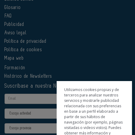
Glosario
FAQ
Publicidad
Aviso legal
Política de privacidad
Política de cookies
Mapa web
Formación
Histórico de Newsletters
Suscríbase a nuestra Newsletter
Utilizamos cookies propias y de
terceros para analizar nuestros
Email
servicios y mostrarle publicidad
relacionada con sus preferencias
en base a un perfil elaborado a
Actividad
partir de sus hábitos de
navegación (por ejemplo, páginas
Provincia
visitadas o videos vistos). Puedes
obtener más información y