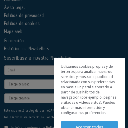
Aviso legal
Política de privacidad
Política de cookies
Mapa web
Formación
Histórico de Newsletters
Suscríbase a nuestra Newsletter
Utilizamos cookies propias y de
Email
terceros para analizar nuestros
servicios y mostrarle publicidad
relacionada con sus preferencias
Actividad
en base a un perfil elaborado a
partir de sus hábitos de
Provincia
navegación (por ejemplo, páginas
visitadas o videos vistos). Puedes
obtener más información y
Este sitio está protegido por reCAPTCHA y se aplican la
Política de privacidad
y
configurar sus preferencias.
los
Términos de servicio
de Google.
Aceptar todas
He leído y entiendo la
Política de Privacidad