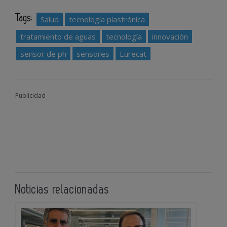
Tags:
Salud
tecnología plastrónica
tratamiento de aguas
tecnología
innovación
sensor de ph
sensores
Eurecat
Publicidad
Noticias relacionadas